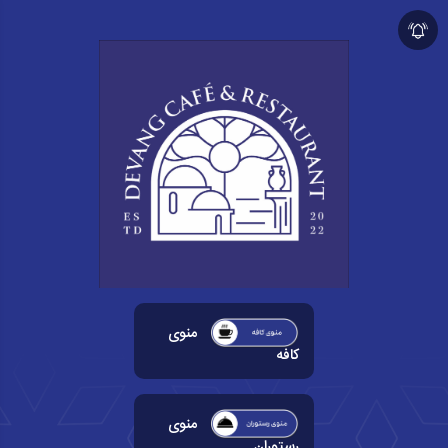
منوی
کافه
منوی
رستوران